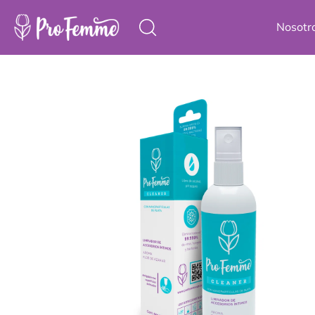
Saltar al
contenido
Nosotr
Saltar a
información del
producto