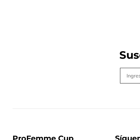
Sus
ProFemme Cup
Sígue