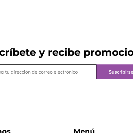
críbete y recibe promoci
Suscribirs
nos
Menú