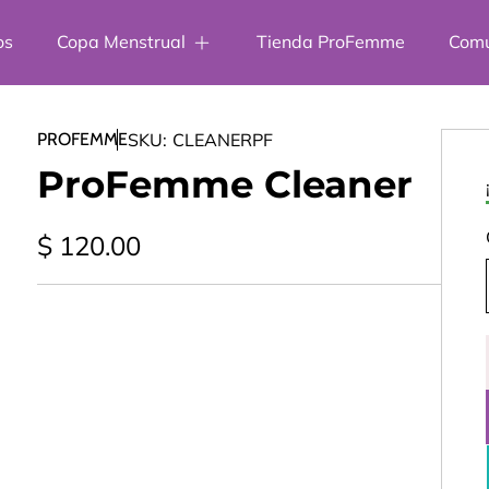
os
Copa Menstrual
Tienda ProFemme
Com
SKU:
CLEANERPF
PROFEMME
ProFemme Cleaner
Precio
$ 120.00
regular