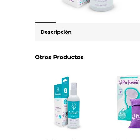
Abrir
multimedia
Descripción
1
en
modal
Otros Productos