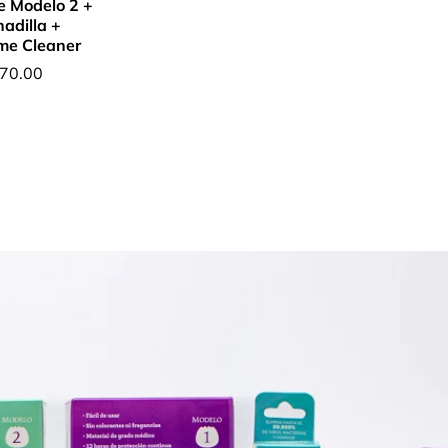
 Modelo 2 +
adilla +
e Cleaner
cio
670.00
ular