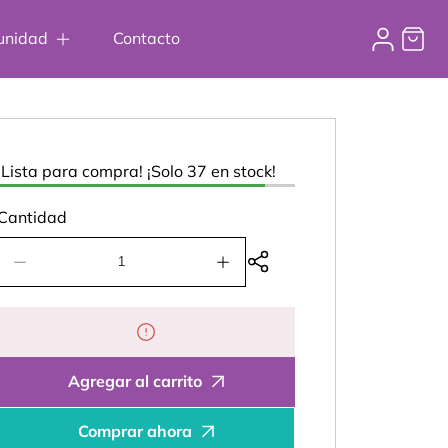
Iniciar
unidad
Contacto
Carrito
sesión
¡Lista para compra! ¡Solo 37 en stock!
Cantidad
Reducir
Aumentar
cantidad
cantidad
para
para
ProFemme
ProFemme
Cleaner
Cleaner
Agregar al carrito
Comprar ahora