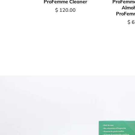
ProFemme Cleaner
ProFemme
Almoh
Precio
$ 120.00
ProFemm
regular
Pre
$ 
reg