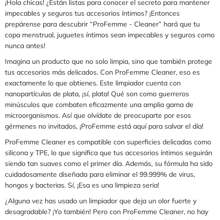
¡Hola chicas! ¿Están listas para conocer el secreto para mantener
impecables y seguros tus accesorios íntimos? ¡Entonces
prepárense para descubrir “ProFemme - Cleaner” hará que tu
copa menstrual, juguetes íntimos sean impecables y seguros como
nunca antes!
Imagina un producto que no solo limpia, sino que también protege
tus accesorios más delicados. Con ProFemme Cleaner, eso es
exactamente lo que obtienes. Este limpiador cuenta con
nanopartículas de plata, ¡sí, plata! Qué son como guerreros
minúsculos que combaten eficazmente una amplia gama de
microorganismos. Así que olvídate de preocuparte por esos
gérmenes no invitados, ¡ProFemme está aquí para salvar el día!
ProFemme Cleaner es compatible con superficies delicadas como
silicona y TPE, lo que significa que tus accesorios íntimos seguirán
siendo tan suaves como el primer día. Además, su fórmula ha sido
cuidadosamente diseñada para eliminar el 99.999% de virus,
hongos y bacterias. Sí, ¡Esa es una limpieza seria!
¿Alguna vez has usado un limpiador que deja un olor fuerte y
desagradable? ¡Yo también! Pero con ProFemme Cleaner, no hay